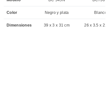
Color
Negro y plata
Blanco
Dimensiones
39 x 3 x 31 cm
26 x 3.5 x 21
Peso
2,5 Kg
1,19 Kg
Peso
150 kg
150 Kg
Maximo
Usuario
Precio
Sin Stock
Sin Stock
07 julio, 2026
07 julio, 20
Actualizado