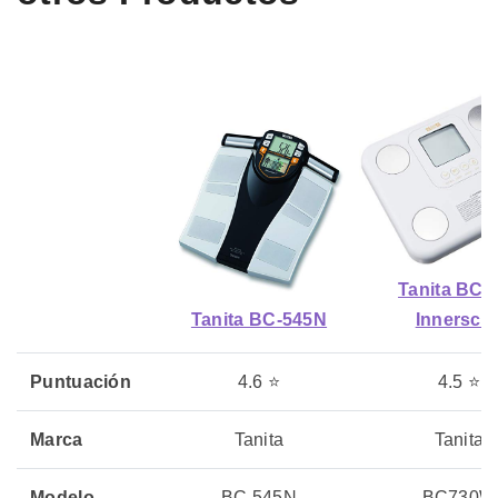
Tanita BC-
Tanita BC-545N
Innersca
Puntuación
4.6 ⭐
4.5 ⭐
Marca
Tanita
Tanita
Modelo
BC 545N
BC730W