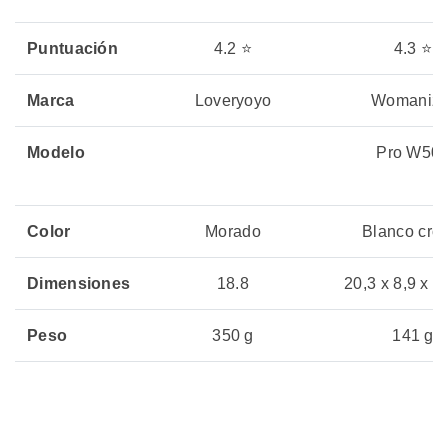
Puntuación
4.2 ⭐
4.3 ⭐
Marca
Loveryoyo
Womanize
Modelo
Pro W50
Color
Morado
Blanco cro
Dimensiones
18.8
20,3 x 8,9 x 8
Peso
350 g
141 g
Vida útil
1.5 h
4 horas
Precio
Sin Stock
Sin Stock