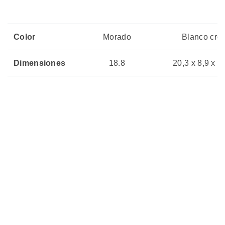
Color
Morado
Blanco cro
Dimensiones
18.8
20,3 x 8,9 x 8
Peso
350 g
141 g
Vida útil
1.5 h
4 horas
Precio
Sin Stock
Sin Stock
02 julio, 2026
04 julio, 20
Actualizado