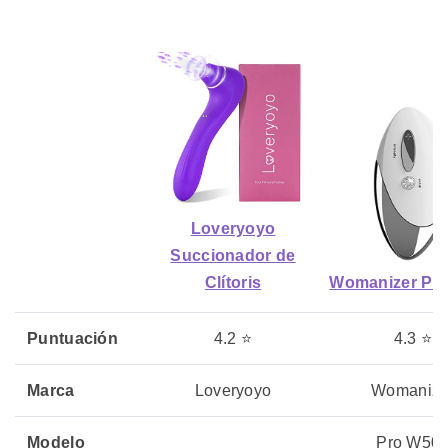
Loveryoyo
Succionador de
Clítoris
Womanizer Pr
Puntuación
4.2 ⭐
4.3 ⭐
Marca
Loveryoyo
Womanize
Modelo
Pro W50