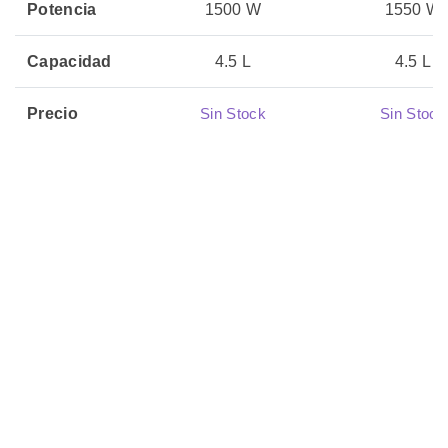
Potencia
1500 W
1550 W
Capacidad
4.5 L
4.5 L
Precio
Sin Stock
Sin Stock
05 julio, 2026
05 julio, 20
Actualizado
🏷️ Productos
Relacionados