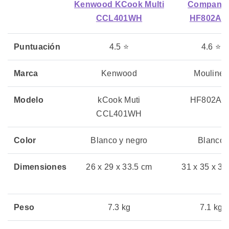
Kenwood KCook Multi
Compani
CCL401WH
HF802AA
Puntuación
4.5 ⭐
4.6 ⭐
Marca
Kenwood
Moulinex
Modelo
kCook Muti
HF802AA
CCL401WH
Color
Blanco y negro
Blanco
Dimensiones
26 x 29 x 33.5 cm
31 x 35 x 32
Peso
7.3 kg
7.1 kg