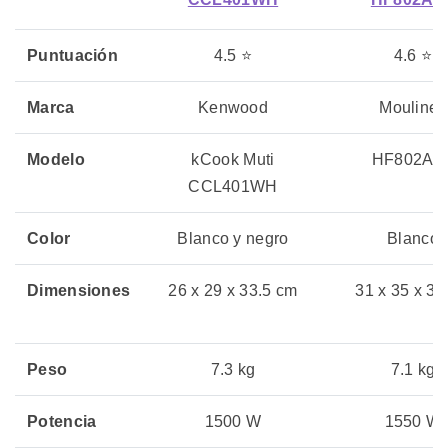
Puntuación
4.5 ⭐
4.6 ⭐
Marca
Kenwood
Moulinex
Modelo
kCook Muti
HF802AA
CCL401WH
Color
Blanco y negro
Blanco
Dimensiones
26 x 29 x 33.5 cm
31 x 35 x 32
Peso
7.3 kg
7.1 kg
Potencia
1500 W
1550 W