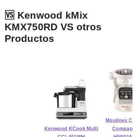
🆚 Kenwood kMix
KMX750RD VS otros
Productos
Moulinex Cui
Kenwood KCook Multi
Compani
CCL401WH
HF802AA