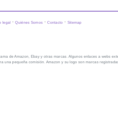
⋅
⋅
⋅
o legal
Quiénes Somos
Contacto
Sitemap
rama de Amazon, Ebay y otras marcas. Algunos enlaces a webs exter
era una pequeña comisión. Amazon y su logo son marcas registradas