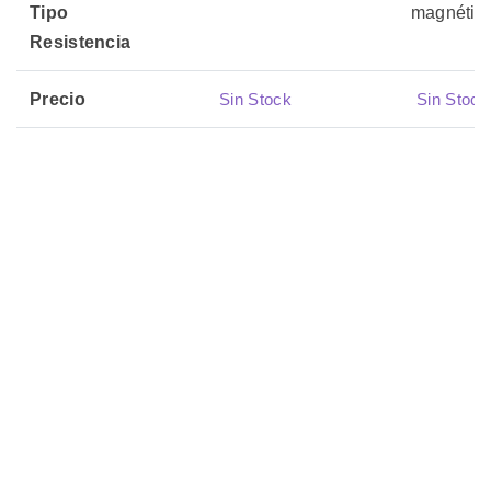
Tipo
magnétic
Resistencia
Precio
Sin Stock
Sin Stock
03 julio, 2026
03 julio, 20
Actualizado
🏷️ Productos
Relacionados