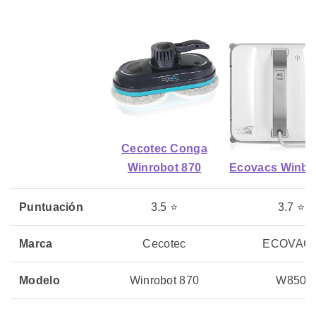
Cecotec Conga
Winrobot 870
Ecovacs Winbo
Puntuación
3.5 ⭐
3.7 ⭐
Marca
Cecotec
ECOVAC
Modelo
Winrobot 870
W850