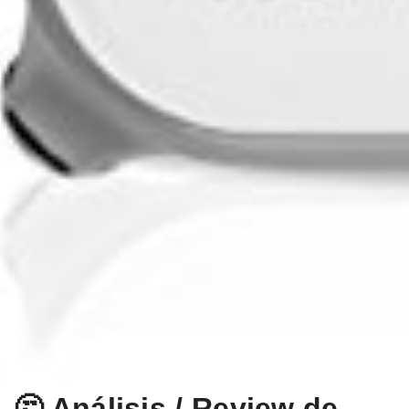
🤔 Análisis / Review de