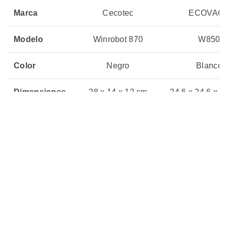
Marca
Cecotec
ECOVAC
Modelo
Winrobot 870
W850
Color
Negro
Blanco
Dimensiones
28 x 14 x 12 cm
24.6 x 24.6 x 1
Peso
2.2 kg
2.8 kg
Eficiencia
A+
Energética
Potencia
80 W
75 W
Ruido
-
62 dB