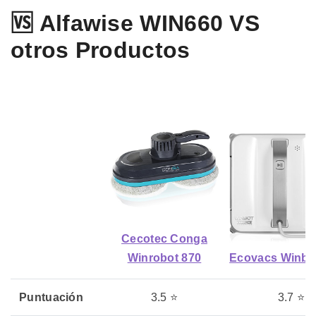
🆚 Alfawise WIN660 VS
otros Productos
Cecotec Conga
Winrobot 870
Ecovacs Winbo
Puntuación
3.5 ⭐
3.7 ⭐