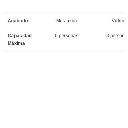
Acabado
Melamina
Vidrio
Capacidad
6 personas
8 persona
Máxima
Precio
Sin Stock
Sin Stock
06 julio, 2026
06 julio, 20
Actualizado
🏷️ Productos