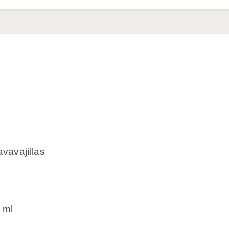
vavajillas
 ml