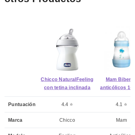
Chicco NaturalFeeling
Mam Biberó
con tetina inclinada
anticólicos 16
Puntuación
4.4 ⭐
4.1 ⭐
Marca
Chicco
Mam