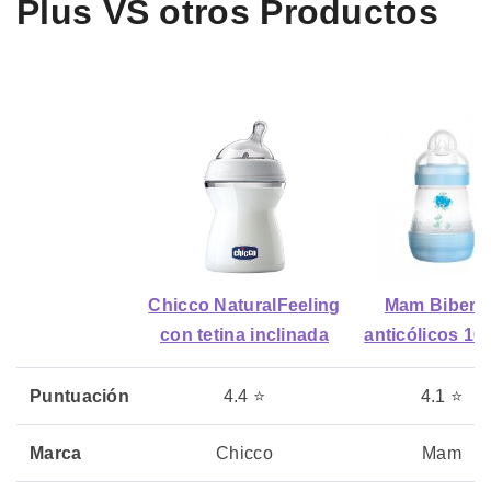
Plus VS otros Productos
Chicco NaturalFeeling
Mam Biberó
con tetina inclinada
anticólicos 16
Puntuación
4.4 ⭐
4.1 ⭐
Marca
Chicco
Mam