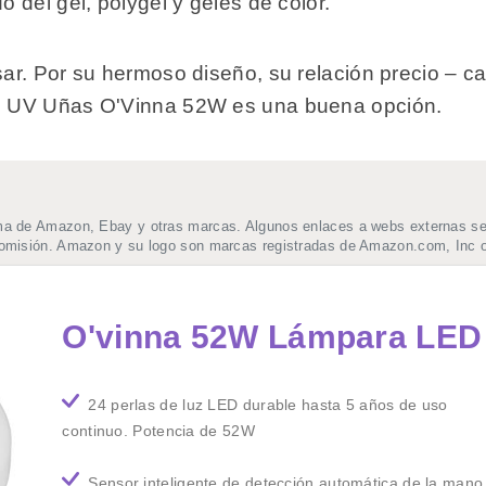
 del gel, polygel y geles de color.
 Por su hermoso diseño, su relación precio – calida
D UV Uñas O'Vinna 52W es una buena opción.
ma de Amazon, Ebay y otras marcas. Algunos enlaces a webs externas se t
comisión. Amazon y su logo son marcas registradas de Amazon.com, Inc o
O'vinna 52W Lámpara LED
24 perlas de luz LED durable hasta 5 años de uso
continuo. Potencia de 52W
Sensor inteligente de detección automática de la mano