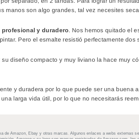
por separado, en 2 tandas. Para lograr un resulta
s manos son algo grandes, tal vez necesites secar
profesional y duradero
. Nos hemos quitado el e
pintar. Pero el esmalte resistió perfectamente dos
y su diseño compacto y muy liviano la hace muy có
tente y duradera por lo que puede ser una buena a
una larga vida útil, por lo que no necesitarás reem
ma de Amazon, Ebay y otras marcas. Algunos enlaces a webs externas se t
comisión. Amazon y su logo son marcas registradas de Amazon.com, Inc o