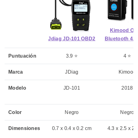
Kimood O
Jdiag JD-101 OBD2
Bluetooth 4.0
Puntuación
3.9 ⭐
4 ⭐
Marca
JDiag
Kimood
Modelo
JD-101
2018
Color
Negro
Negro
Dimensiones
0.7 x 0.4 x 0.2 cm
4.3 x 2.5 x 2