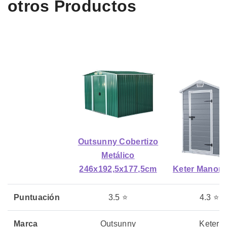
otros Productos
Outsunny Cobertizo
Metálico
246x192,5x177,5cm
Keter Manor 
Puntuación
3.5 ⭐
4.3 ⭐
Marca
Outsunny
Keter