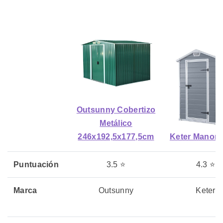
Outsunny Cobertizo
Metálico
246x192,5x177,5cm
Keter Manor 
Puntuación
3.5 ⭐
4.3 ⭐
Marca
Outsunny
Keter