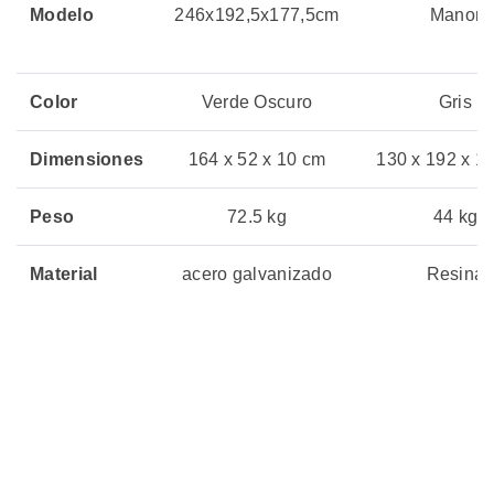
Modelo
246x192,5x177,5cm
Manor
Color
Verde Oscuro
Gris
Dimensiones
164 x 52 x 10 cm
130 x 192 x 1
Peso
72.5 kg
44 kg
Material
acero galvanizado
Resina
Precio
Sin Stock
Sin Stock
05 julio, 2026
05 julio, 20
Actualizado