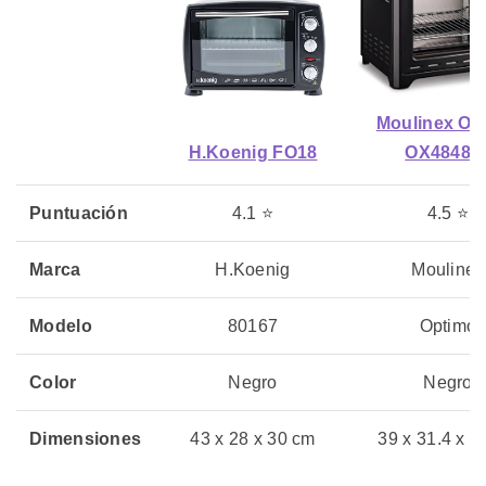
Moulinex Op
H.Koenig FO18
OX48481
Puntuación
4.1 ⭐
4.5 ⭐
Marca
H.Koenig
Moulinex
Modelo
80167
Optimo
Color
Negro
Negro
Dimensiones
43 x 28 x 30 cm
39 x 31.4 x 2