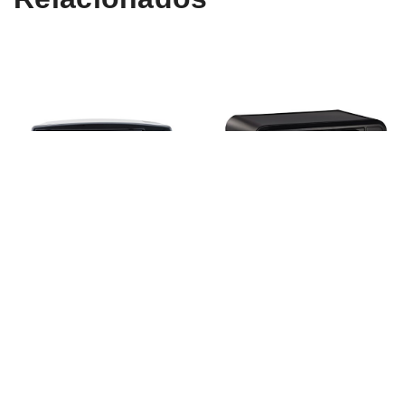
H.Koenig FO18
Moulinex Optimo
Opiniones
OX484810 Opiniones