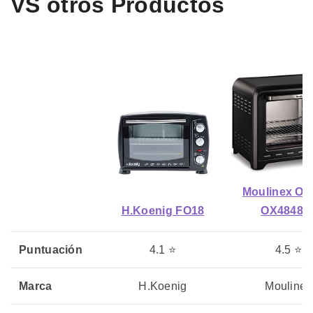
VS otros Productos
Moulinex Op
H.Koenig FO18
OX48481
Puntuación
4.1 ⭐
4.5 ⭐
Marca
H.Koenig
Moulinex