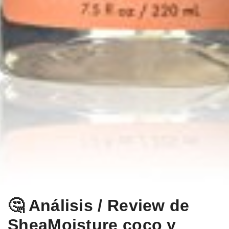
🤔 Análisis / Review de
SheaMoisture coco y