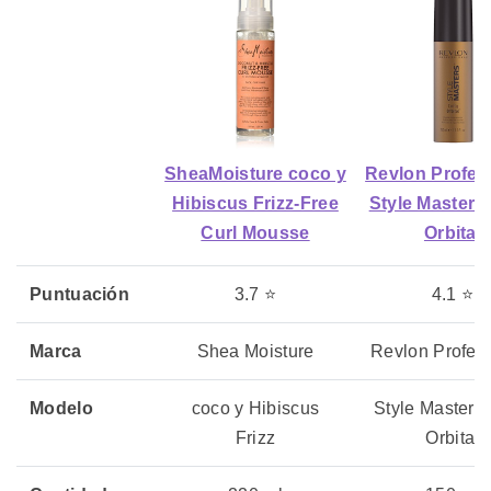
SheaMoisture coco y
Revlon Profes
Hibiscus Frizz-Free
Style Masters
Curl Mousse
Orbital
Puntuación
3.7 ⭐
4.1 ⭐
Marca
Shea Moisture
Revlon Profes
Modelo
coco y Hibiscus
Style Masters 
Frizz
Orbital