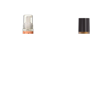
SheaMoisture coco y
Revlon Professional
Hibiscus Frizz-Free
Style Masters Curly
Curl Mousse Opiniones
Orbital Opiniones