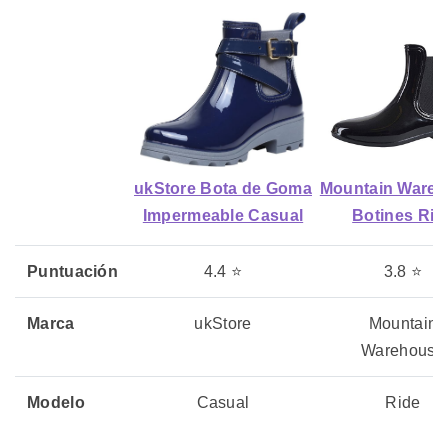
ukStore Bota de Goma
Mountain Ware
Impermeable Casual
Botines Rid
Puntuación
4.4 ⭐
3.8 ⭐
Marca
ukStore
Mountain
Warehouse
Modelo
Casual
Ride