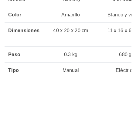
Color
Amarillo
Blanco y vio
Dimensiones
40 x 20 x 20 cm
11 x 16 x 6,
Peso
0.3 kg
680 g
Tipo
Manual
Eléctrico
Precio
Sin Stock
Sin Stock
06 julio, 2026
06 julio, 20
Actualizado