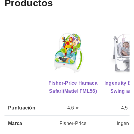
Productos
Fisher-Price Hamaca
Ingenuity B
Safari(Mattel FML56)
Swing an
Puntuación
4.6 ⭐
4.5 ⭐
Marca
Fisher-Price
Ingenui