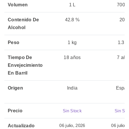
Volumen
1 L
700 m
Contenido De
42.8 %
20%
Alcohol
Peso
1 kg
1.3 k
Tiempo De
18 años
7 año
Envejecimiento
En Barril
Origen
India
Espa
Precio
Sin Stock
Sin St
06 julio, 2026
06 julio,
Actualizado