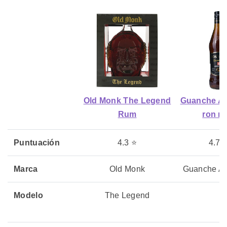
Old Monk The Legend
Guanche A
Rum
ron mi
Puntuación
4.3 ⭐
4.7 
Marca
Old Monk
Guanche A
Modelo
The Legend