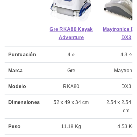
Gre RKA80 Kayak
Maytronics Do
Adventure
DX3
Puntuación
4 ⭐
4.3 ⭐
Marca
Gre
Maytronic
Modelo
RKA80
DX3
Dimensiones
52 x 49 x 34 cm
2.54 x 2.54 x
cm
Peso
11.18 Kg
4.53 Kg