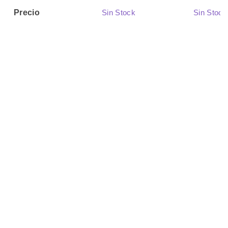
Precio
Sin Stock
Sin Stock
04 julio, 2026
04 julio, 20
Actualizado
🏷️ Productos
Relacionados