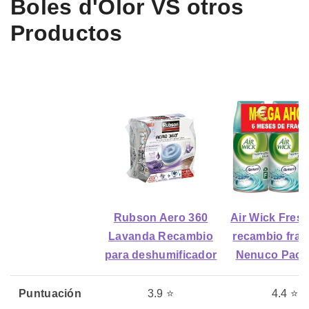
Boles d'Olor VS otros
Productos
Rubson Aero 360
Air Wick Fres
Lavanda Recambio
recambio frag
para deshumificador
Nenuco Pack
Puntuación
3.9 ⭐
4.4 ⭐