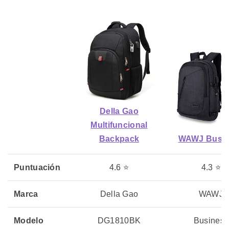
Della Gao
Multifuncional
Backpack
WAWJ Busin
Puntuación
4.6 ⭐
4.3 ⭐
Marca
Della Gao
WAWJ
Modelo
DG1810BK
Business