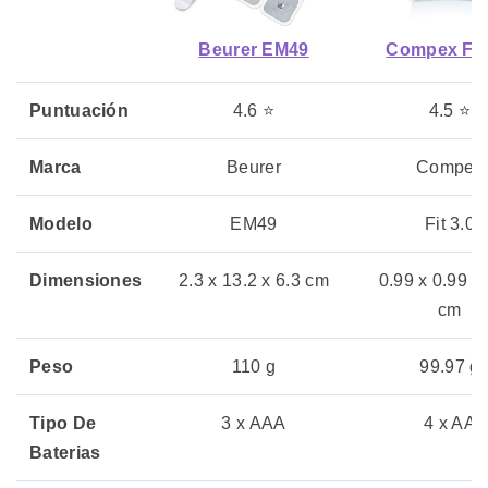
Beurer EM49
Compex Fit 
Puntuación
4.6 ⭐
4.5 ⭐
Marca
Beurer
Compex
Modelo
EM49
Fit 3.0
Dimensiones
2.3 x 13.2 x 6.3 cm
0.99 x 0.99 x
cm
Peso
110 g
99.97 g
Tipo De
3 x AAA
4 x AA
Baterias