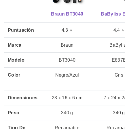
Braun BT3040
BaByliss E
Puntuación
4.3 ⭐
4.4 ⭐
Marca
Braun
BaByliss
Modelo
BT3040
E837E
Color
Negro/Azul
Gris
Dimensiones
23 x 16 x 6 cm
7 x 24 x 24
Peso
340 g
340 g
Tipo De
Recargable
Recargabl