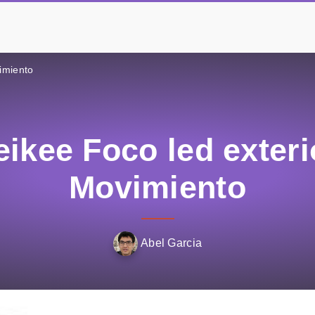
imiento
ikee Foco led exter
Movimiento
Abel Garcia