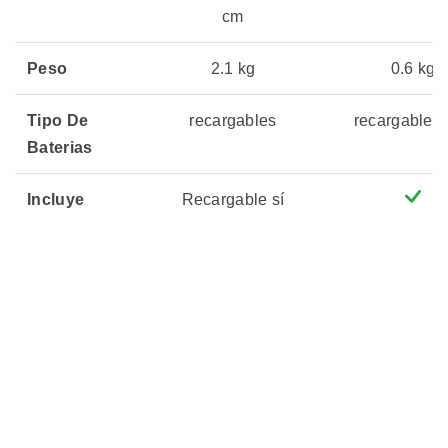
cm
Peso
2.1 kg
0.6 kg
Tipo De
recargables
recargable 
Baterias
Incluye
Recargable sí
Baterias
Vida útil
40 minutos
60 minuto
Escala
1.16
1:18
Precio
Sin Stock
Sin Stock
02 julio, 2026
02 julio, 20
Actualizado