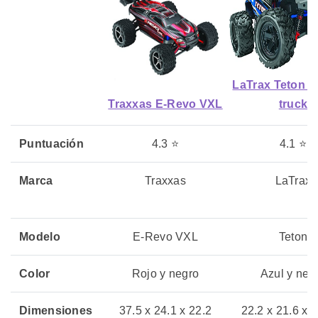
LaTrax Teton M
Traxxas E-Revo VXL
truck
Puntuación
4.3 ⭐
4.1 ⭐
Marca
Traxxas
LaTrax
Modelo
E-Revo VXL
Teton
Color
Rojo y negro
Azul y neg
Dimensiones
37.5 x 24.1 x 22.2
22.2 x 21.6 x 