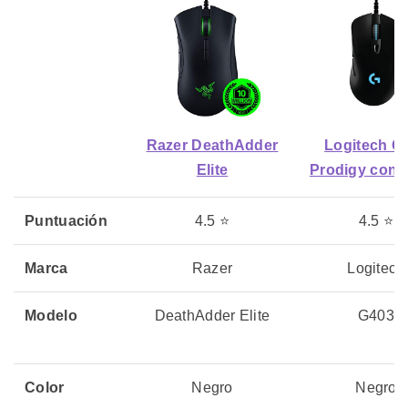
Razer DeathAdder
Logitech G
Elite
Prodigy con 
Puntuación
4.5 ⭐
4.5 ⭐
Marca
Razer
Logitech
Modelo
DeathAdder Elite
G403
Color
Negro
Negro