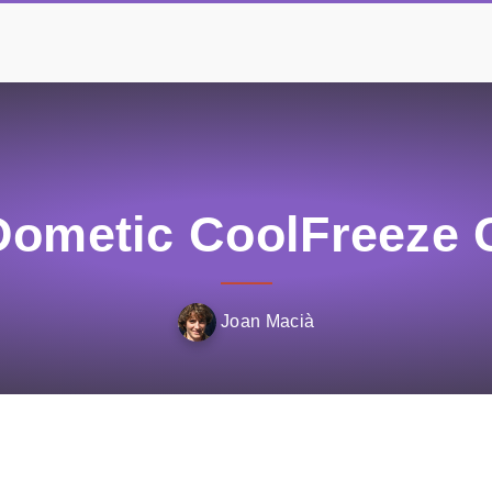
Dometic CoolFreeze
Joan Macià