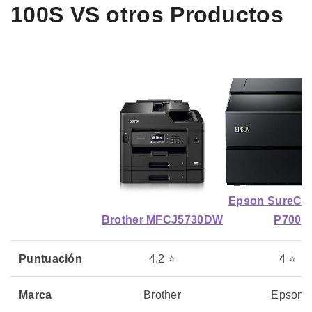
100S VS otros Productos
Epson SureCol
Brother MFCJ5730DW
P700
Puntuación
4.2 ⭐
4 ⭐
Marca
Brother
Epson