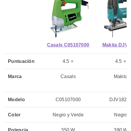
Casals C05107000
Makita DJV
Puntuación
4.5 ⭐
4.5 ⭐
Marca
Casals
Makita
Modelo
C05107000
DJV182Z
Color
Negro y Verde
Negro
Potencia
350 W
390 W