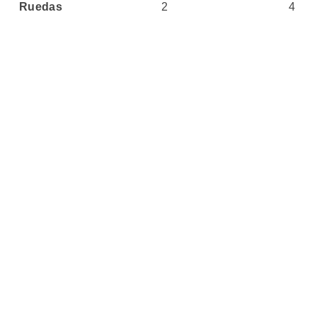
Ruedas
2
4
Precio
Sin Stock
Sin Stock
07 julio, 2026
08 julio, 20
Actualizado
🏷️ Productos
Relacionados